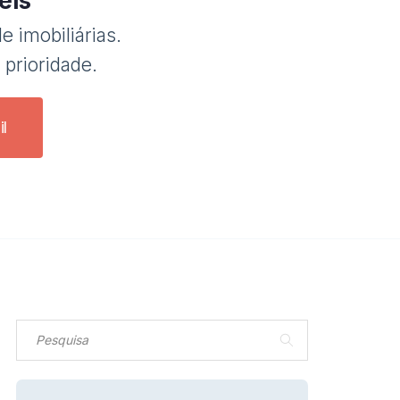
eis
e imobiliárias.
 prioridade.
l