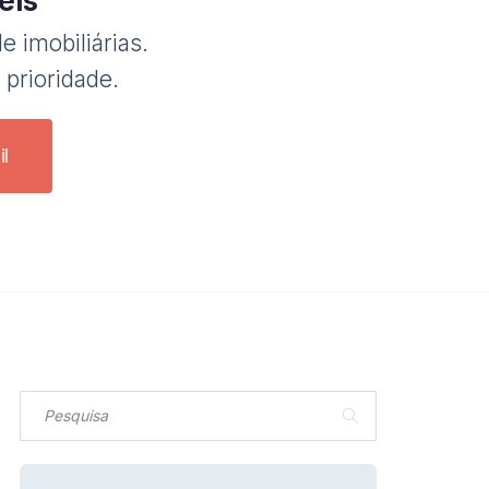
eis
e imobiliárias.
 prioridade.
l