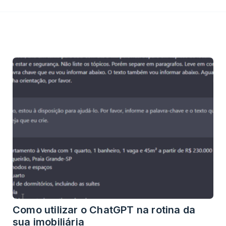
Como utilizar o ChatGPT na rotina da
sua imobiliária