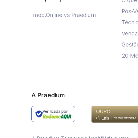
O que 
Pós-Ve
Imob.Online vs Praedium
Técni
Venda
Gestão
20 Me
A Praedium
Verificada por