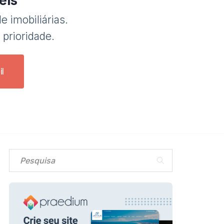
eis
e imobiliárias.
 prioridade.
l