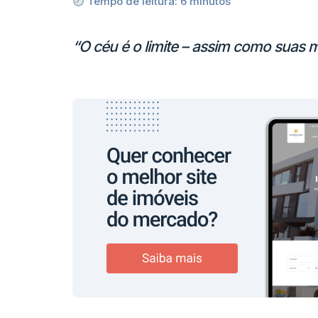
Tempo de leitura:
6
minutos
“O céu é o limite – assim como suas 